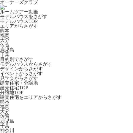
オーナーズクラブ
ルームツアー動画
モデルハウスをさがす
モデルハウスTOP
エリアからさがす
熊本
福岡
大分
佐賀
鹿児島
千葉
目的別でさがす
モデルハウスからさがす
デザインからさがす
イベントからさがす
見学会からさがす
建売住宅・分譲地
建売住宅TOP
分譲地TOP
建売住宅をエリアからさがす
熊本
福岡
大分
佐賀
鹿児島
千葉
神奈川