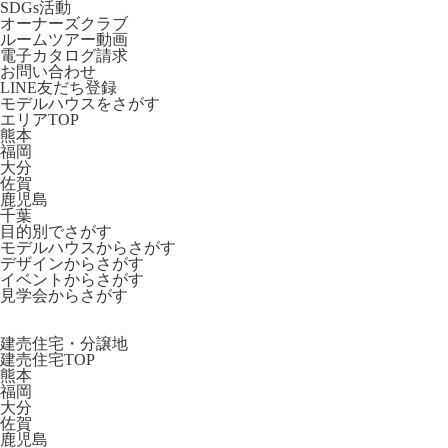
SDGs活動
オーナーズクラブ
ルームツアー動画
電子カタログ請求
お問い合わせ
LINE友だち登録
モデルハウスをさがす
エリアTOP
熊本
福岡
大分
佐賀
鹿児島
千葉
目的別でさがす
モデルハウスからさがす
デザインからさがす
イベントからさがす
見学会からさがす
建売住宅・分譲地
建売住宅TOP
熊本
福岡
大分
佐賀
鹿児島