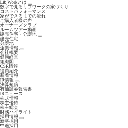
Lib Workとは
数字で見るリブワークの家づくり
コストパフォーマンス
家ができるまでの流れ
ご購入者様の声
オーナーズクラブ
ルームツアー動画
建売住宅・分譲地
建売住宅
分譲地
企業情報
会社概要
健康経営
組織図
CSR情報
役員紹介
新着情報
IR情報
決算短信
有価証券報告書
IRニュース
株式情報
株主優待
株主総会
財務ハイライト
採用情報
新卒採用
中途採用