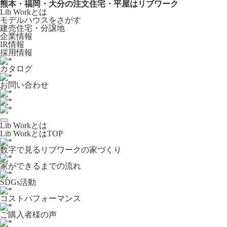
熊本・福岡・大分の注文住宅・平屋はリブワーク
Lib Workとは
モデルハウスをさがす
建売住宅・分譲地
企業情報
IR情報
採用情報
カタログ
お問い合わせ
Lib Workとは
Lib WorkとはTOP
数字で⾒るリブワークの家づくり
家ができるまでの流れ
SDGs活動
コストパフォーマンス
ご購入者様の声