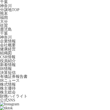
千葉
神奈川
分譲地TOP
熊本
福岡
大分
佐賀
鹿児島
千葉
神奈川
企業情報
会社概要
健康経営
組織図
CSR情報
役員紹介
新着情報
IR情報
決算短信
有価証券報告書
IRニュース
株式情報
株主優待
株主総会
財務ハイライト
公式SNS