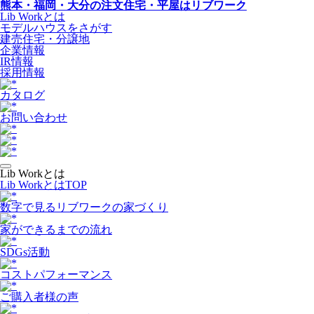
熊本・福岡・大分の注文住宅・平屋はリブワーク
Lib Workとは
モデルハウスをさがす
建売住宅・分譲地
企業情報
IR情報
採用情報
カタログ
お問い合わせ
Lib Workとは
Lib WorkとはTOP
数字で⾒るリブワークの家づくり
家ができるまでの流れ
SDGs活動
コストパフォーマンス
ご購入者様の声