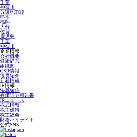
千葉
神奈川
分譲地TOP
熊本
福岡
大分
佐賀
鹿児島
千葉
神奈川
企業情報
会社概要
健康経営
組織図
CSR情報
役員紹介
新着情報
IR情報
決算短信
有価証券報告書
IRニュース
株式情報
株主優待
株主総会
財務ハイライト
公式SNS