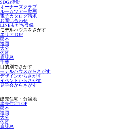
SDGs活動
オーナーズクラブ
ルームツアー動画
電子カタログ請求
お問い合わせ
LINE友だち登録
モデルハウスをさがす
エリアTOP
熊本
福岡
大分
佐賀
鹿児島
千葉
目的別でさがす
モデルハウスからさがす
デザインからさがす
イベントからさがす
見学会からさがす
建売住宅・分譲地
建売住宅TOP
熊本
福岡
大分
佐賀
鹿児島