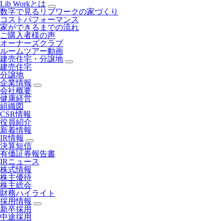
Lib Workとは
数字で見るリブワークの家づくり
コストパフォーマンス
家ができるまでの流れ
ご購入者様の声
オーナーズクラブ
ルームツアー動画
建売住宅・分譲地
建売住宅
分譲地
企業情報
会社概要
健康経営
組織図
CSR情報
役員紹介
新着情報
IR情報
決算短信
有価証券報告書
IRニュース
株式情報
株主優待
株主総会
財務ハイライト
採用情報
新卒採用
中途採用