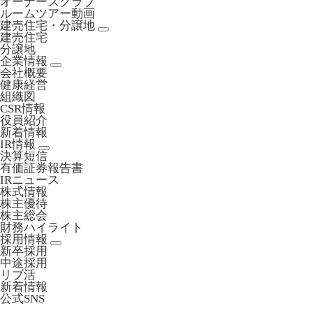
オーナーズクラブ
ルームツアー動画
建売住宅・分譲地
建売住宅
分譲地
企業情報
会社概要
健康経営
組織図
CSR情報
役員紹介
新着情報
IR情報
決算短信
有価証券報告書
IRニュース
株式情報
株主優待
株主総会
財務ハイライト
採用情報
新卒採用
中途採用
リブ活
新着情報
公式SNS