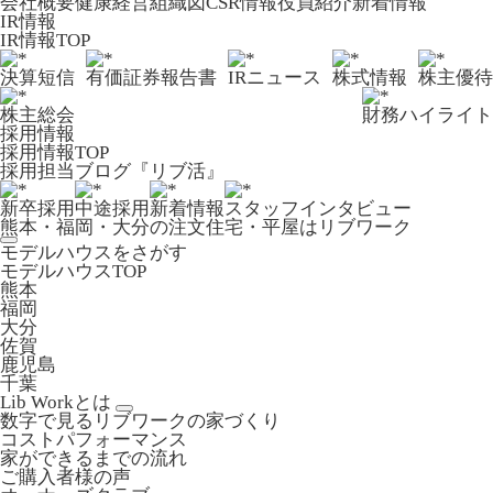
会社概要
健康経営
組織図
CSR情報
役員紹介
新着情報
IR情報
IR情報TOP
決算短信
有価証券報告書
IRニュース
株式情報
株主優待
株主総会
財務ハイライト
採用情報
採用情報TOP
採用担当ブログ『リブ活』
新卒採用
中途採用
新着情報
スタッフインタビュー
熊本・福岡・大分の注文住宅・平屋はリブワーク
モデルハウスをさがす
モデルハウスTOP
熊本
福岡
大分
佐賀
鹿児島
千葉
Lib Workとは
数字で見るリブワークの家づくり
コストパフォーマンス
家ができるまでの流れ
ご購入者様の声