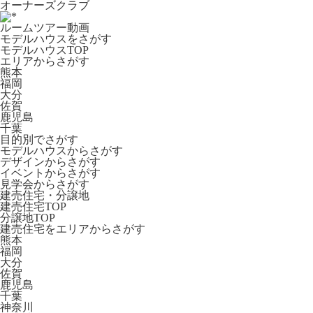
オーナーズクラブ
ルームツアー動画
モデルハウスをさがす
モデルハウスTOP
エリアからさがす
熊本
福岡
大分
佐賀
鹿児島
千葉
目的別でさがす
モデルハウスからさがす
デザインからさがす
イベントからさがす
見学会からさがす
建売住宅・分譲地
建売住宅TOP
分譲地TOP
建売住宅をエリアからさがす
熊本
福岡
大分
佐賀
鹿児島
千葉
神奈川