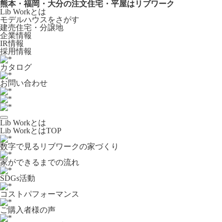
熊本・福岡・大分の注文住宅・平屋はリブワーク
Lib Workとは
モデルハウスをさがす
建売住宅・分譲地
企業情報
IR情報
採用情報
カタログ
お問い合わせ
Lib Workとは
Lib WorkとはTOP
数字で⾒るリブワークの家づくり
家ができるまでの流れ
SDGs活動
コストパフォーマンス
ご購入者様の声