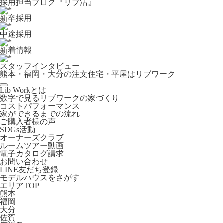
採用担当ブログ『リブ活』
新卒採用
中途採用
新着情報
スタッフインタビュー
熊本・福岡・大分の注文住宅・平屋はリブワーク
Lib Workとは
数字で見るリブワークの家づくり
コストパフォーマンス
家ができるまでの流れ
ご購入者様の声
SDGs活動
オーナーズクラブ
ルームツアー動画
電子カタログ請求
お問い合わせ
LINE友だち登録
モデルハウスをさがす
エリアTOP
熊本
福岡
大分
佐賀