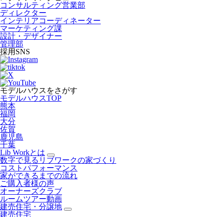
コンサルティング営業部
ディレクター
インテリアコーディネーター
マーケティング課
設計・デザイナー
管理部
採用SNS
モデルハウスをさがす
モデルハウスTOP
熊本
福岡
大分
佐賀
鹿児島
千葉
Lib Workとは
数字で見るリブワークの家づくり
コストパフォーマンス
家ができるまでの流れ
ご購入者様の声
オーナーズクラブ
ルームツアー動画
建売住宅・分譲地
建売住宅