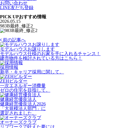
お問い合わせ
LINE友だち登録
PICK UP
おすすめ情報
2026.05.15
983B最終_修正2
前の記事へ
モデルハウスお譲りします
モデルハウス仕様のお家を手に入れるチャンス！
建売物件を検討されている方はこちら！
採用情報
新卒・キャリア採用に関して。
ZEHビルダー
一次エネルギー消費量
ゼロの住宅を目指して。
健康経営優良法人
健康経営優良法人2026
「大規模法人部門」に
選定されました。
オーナーズクラブ
リブワークで叶えた夢には