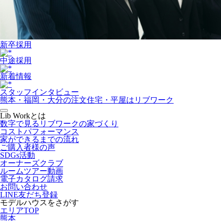
新卒採用
中途採用
新着情報
スタッフインタビュー
熊本・福岡・大分の注文住宅・平屋はリブワーク
Lib Workとは
数字で見るリブワークの家づくり
コストパフォーマンス
家ができるまでの流れ
ご購入者様の声
SDGs活動
オーナーズクラブ
ルームツアー動画
電子カタログ請求
お問い合わせ
LINE友だち登録
モデルハウスをさがす
エリアTOP
熊本