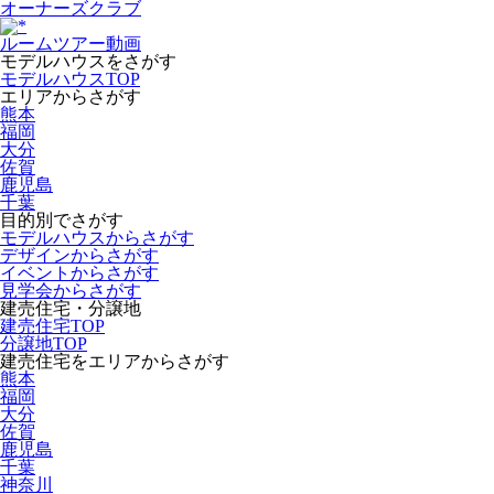
オーナーズクラブ
ルームツアー動画
モデルハウスをさがす
モデルハウスTOP
エリアからさがす
熊本
福岡
大分
佐賀
鹿児島
千葉
目的別でさがす
モデルハウスからさがす
デザインからさがす
イベントからさがす
見学会からさがす
建売住宅・分譲地
建売住宅TOP
分譲地TOP
建売住宅をエリアからさがす
熊本
福岡
大分
佐賀
鹿児島
千葉
神奈川