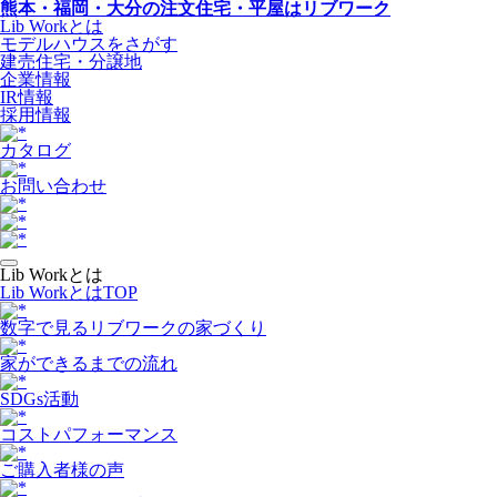
熊本・福岡・大分の注文住宅・平屋はリブワーク
Lib Workとは
モデルハウスをさがす
建売住宅・分譲地
企業情報
IR情報
採用情報
カタログ
お問い合わせ
Lib Workとは
Lib WorkとはTOP
数字で⾒るリブワークの家づくり
家ができるまでの流れ
SDGs活動
コストパフォーマンス
ご購入者様の声