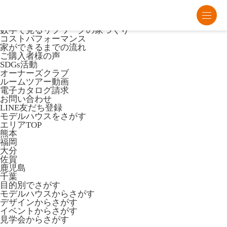
熊本・福岡・大分の注文住宅・平屋はリブワーク
Lib Workとは
数字で見るリブワークの家づくり
コストパフォーマンス
家ができるまでの流れ
ご購入者様の声
SDGs活動
オーナーズクラブ
ルームツアー動画
電子カタログ請求
お問い合わせ
LINE友だち登録
モデルハウスをさがす
エリアTOP
熊本
福岡
大分
佐賀
鹿児島
千葉
目的別でさがす
モデルハウスからさがす
デザインからさがす
イベントからさがす
見学会からさがす