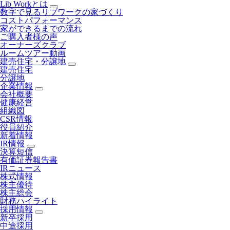
Lib Workとは
数字で見るリブワークの家づくり
コストパフォーマンス
家ができるまでの流れ
ご購入者様の声
オーナーズクラブ
ルームツアー動画
建売住宅・分譲地
建売住宅
分譲地
企業情報
会社概要
健康経営
組織図
CSR情報
役員紹介
新着情報
IR情報
決算短信
有価証券報告書
IRニュース
株式情報
株主優待
株主総会
財務ハイライト
採用情報
新卒採用
中途採用