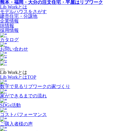
熊本・福岡・大分の注文住宅・平屋はリブワーク
Lib Workとは
モデルハウスをさがす
建売住宅・分譲地
企業情報
IR情報
採用情報
カタログ
お問い合わせ
Lib Workとは
Lib WorkとはTOP
数字で⾒るリブワークの家づくり
家ができるまでの流れ
SDGs活動
コストパフォーマンス
ご購入者様の声