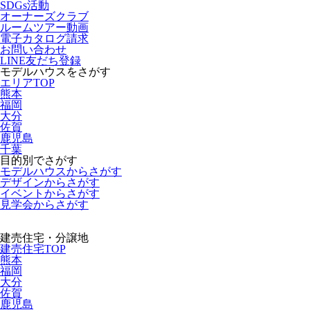
SDGs活動
オーナーズクラブ
ルームツアー動画
電子カタログ請求
お問い合わせ
LINE友だち登録
モデルハウスをさがす
エリアTOP
熊本
福岡
大分
佐賀
鹿児島
千葉
目的別でさがす
モデルハウスからさがす
デザインからさがす
イベントからさがす
見学会からさがす
建売住宅・分譲地
建売住宅TOP
熊本
福岡
大分
佐賀
鹿児島