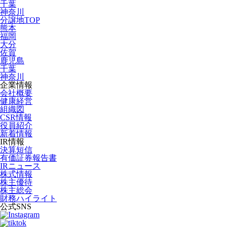
千葉
神奈川
分譲地TOP
熊本
福岡
大分
佐賀
鹿児島
千葉
神奈川
企業情報
会社概要
健康経営
組織図
CSR情報
役員紹介
新着情報
IR情報
決算短信
有価証券報告書
IRニュース
株式情報
株主優待
株主総会
財務ハイライト
公式SNS