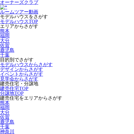
オーナーズクラブ
ルームツアー動画
モデルハウスをさがす
モデルハウスTOP
エリアからさがす
熊本
福岡
大分
佐賀
鹿児島
千葉
目的別でさがす
モデルハウスからさがす
デザインからさがす
イベントからさがす
見学会からさがす
建売住宅・分譲地
建売住宅TOP
分譲地TOP
建売住宅をエリアからさがす
熊本
福岡
大分
佐賀
鹿児島
千葉
神奈川