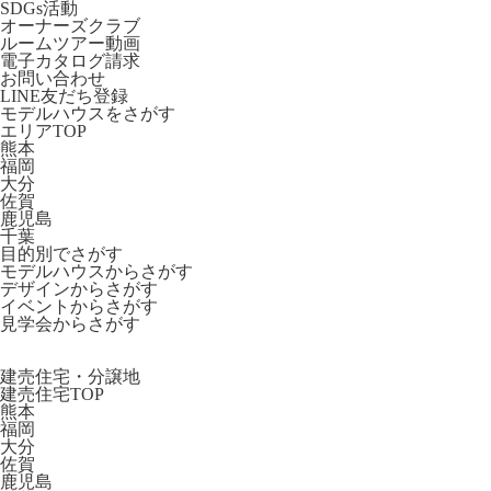
SDGs活動
オーナーズクラブ
ルームツアー動画
電子カタログ請求
お問い合わせ
LINE友だち登録
モデルハウスをさがす
エリアTOP
熊本
福岡
大分
佐賀
鹿児島
千葉
目的別でさがす
モデルハウスからさがす
デザインからさがす
イベントからさがす
見学会からさがす
建売住宅・分譲地
建売住宅TOP
熊本
福岡
大分
佐賀
鹿児島