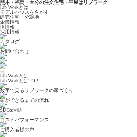
熊本・福岡・大分の注文住宅・平屋はリブワーク
Lib Workとは
モデルハウスをさがす
建売住宅・分譲地
企業情報
IR情報
採用情報
カタログ
お問い合わせ
Lib Workとは
Lib WorkとはTOP
数字で⾒るリブワークの家づくり
家ができるまでの流れ
SDGs活動
コストパフォーマンス
ご購入者様の声