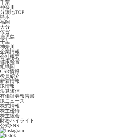
千葉
神奈川
分譲地TOP
熊本
福岡
大分
佐賀
鹿児島
千葉
神奈川
企業情報
会社概要
健康経営
組織図
CSR情報
役員紹介
新着情報
IR情報
決算短信
有価証券報告書
IRニュース
株式情報
株主優待
株主総会
財務ハイライト
公式SNS