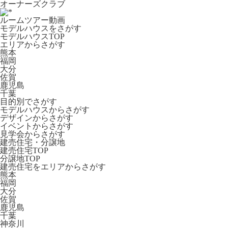
オーナーズクラブ
ルームツアー動画
モデルハウスをさがす
モデルハウスTOP
エリアからさがす
熊本
福岡
大分
佐賀
鹿児島
千葉
目的別でさがす
モデルハウスからさがす
デザインからさがす
イベントからさがす
見学会からさがす
建売住宅・分譲地
建売住宅TOP
分譲地TOP
建売住宅をエリアからさがす
熊本
福岡
大分
佐賀
鹿児島
千葉
神奈川