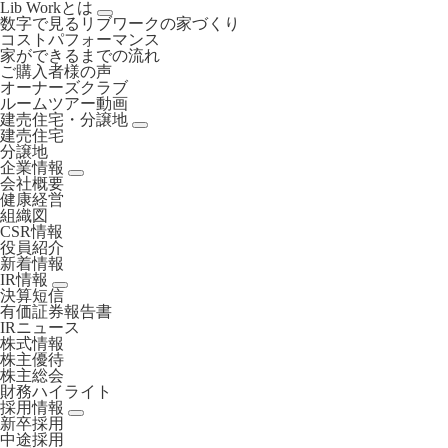
Lib Workとは
数字で見るリブワークの家づくり
コストパフォーマンス
家ができるまでの流れ
ご購入者様の声
オーナーズクラブ
ルームツアー動画
建売住宅・分譲地
建売住宅
分譲地
企業情報
会社概要
健康経営
組織図
CSR情報
役員紹介
新着情報
IR情報
決算短信
有価証券報告書
IRニュース
株式情報
株主優待
株主総会
財務ハイライト
採用情報
新卒採用
中途採用