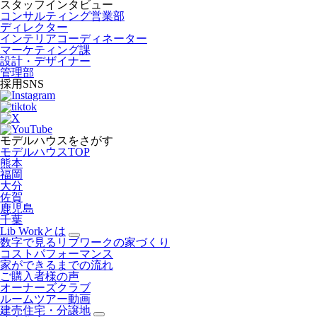
スタッフインタビュー
コンサルティング営業部
ディレクター
インテリアコーディネーター
マーケティング課
設計・デザイナー
管理部
採用SNS
モデルハウスをさがす
モデルハウスTOP
熊本
福岡
大分
佐賀
鹿児島
千葉
Lib Workとは
数字で見るリブワークの家づくり
コストパフォーマンス
家ができるまでの流れ
ご購入者様の声
オーナーズクラブ
ルームツアー動画
建売住宅・分譲地