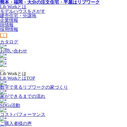
熊本・福岡・大分の注文住宅・平屋はリブワーク
Lib Workとは
モデルハウスをさがす
建売住宅・分譲地
企業情報
IR情報
採用情報
カタログ
お問い合わせ
Lib Workとは
Lib WorkとはTOP
数字で⾒るリブワークの家づくり
家ができるまでの流れ
SDGs活動
コストパフォーマンス
ご購入者様の声