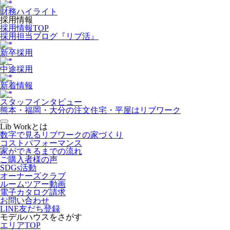
財務ハイライト
採用情報
採用情報TOP
採用担当ブログ『リブ活』
新卒採用
中途採用
新着情報
スタッフインタビュー
熊本・福岡・大分の注文住宅・平屋はリブワーク
Lib Workとは
数字で見るリブワークの家づくり
コストパフォーマンス
家ができるまでの流れ
ご購入者様の声
SDGs活動
オーナーズクラブ
ルームツアー動画
電子カタログ請求
お問い合わせ
LINE友だち登録
モデルハウスをさがす
エリアTOP