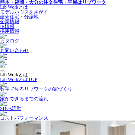
熊本・福岡・大分の注文住宅・平屋はリブワーク
Lib Workとは
モデルハウスをさがす
建売住宅・分譲地
企業情報
IR情報
採用情報
カタログ
お問い合わせ
Lib Workとは
Lib WorkとはTOP
数字で⾒るリブワークの家づくり
家ができるまでの流れ
SDGs活動
コストパフォーマンス