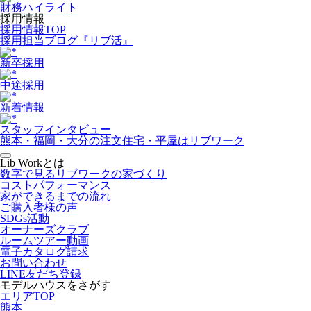
財務ハイライト
採用情報
採用情報TOP
採用担当ブログ『リブ活』
新卒採用
中途採用
新着情報
スタッフインタビュー
熊本・福岡・大分の注文住宅・平屋はリブワーク
Lib Workとは
数字で見るリブワークの家づくり
コストパフォーマンス
家ができるまでの流れ
ご購入者様の声
SDGs活動
オーナーズクラブ
ルームツアー動画
電子カタログ請求
お問い合わせ
LINE友だち登録
モデルハウスをさがす
エリアTOP
熊本