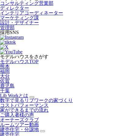
コンサルティング営業部
ディレクター
インテリアコーディネーター
マーケティング課
設計・デザイナー
管理部
採用SNS
モデルハウスをさがす
モデルハウスTOP
熊本
福岡
大分
佐賀
鹿児島
千葉
Lib Workとは
数字で見るリブワークの家づくり
コストパフォーマンス
家ができるまでの流れ
ご購入者様の声
オーナーズクラブ
ルームツアー動画
建売住宅・分譲地
建売住宅