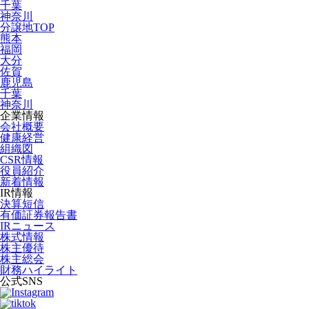
千葉
神奈川
分譲地TOP
熊本
福岡
大分
佐賀
鹿児島
千葉
神奈川
企業情報
会社概要
健康経営
組織図
CSR情報
役員紹介
新着情報
IR情報
決算短信
有価証券報告書
IRニュース
株式情報
株主優待
株主総会
財務ハイライト
公式SNS