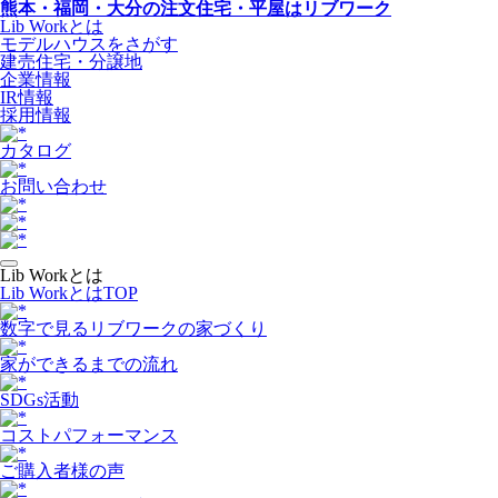
熊本・福岡・大分の注文住宅・平屋はリブワーク
Lib Workとは
モデルハウスをさがす
建売住宅・分譲地
企業情報
IR情報
採用情報
カタログ
お問い合わせ
Lib Workとは
Lib WorkとはTOP
数字で⾒るリブワークの家づくり
家ができるまでの流れ
SDGs活動
コストパフォーマンス
ご購入者様の声