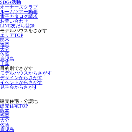
SDGs活動
オーナーズクラブ
ルームツアー動画
電子カタログ請求
お問い合わせ
LINE友だち登録
モデルハウスをさがす
エリアTOP
熊本
福岡
大分
佐賀
鹿児島
千葉
目的別でさがす
モデルハウスからさがす
デザインからさがす
イベントからさがす
見学会からさがす
建売住宅・分譲地
建売住宅TOP
熊本
福岡
大分
佐賀
鹿児島