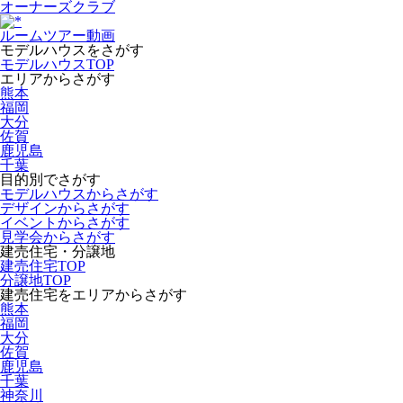
オーナーズクラブ
ルームツアー動画
モデルハウスをさがす
モデルハウスTOP
エリアからさがす
熊本
福岡
大分
佐賀
鹿児島
千葉
目的別でさがす
モデルハウスからさがす
デザインからさがす
イベントからさがす
見学会からさがす
建売住宅・分譲地
建売住宅TOP
分譲地TOP
建売住宅をエリアからさがす
熊本
福岡
大分
佐賀
鹿児島
千葉
神奈川