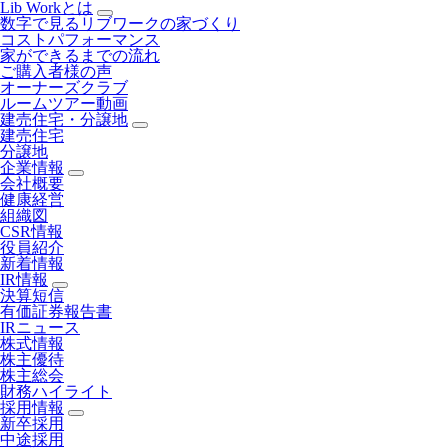
Lib Workとは
数字で見るリブワークの家づくり
コストパフォーマンス
家ができるまでの流れ
ご購入者様の声
オーナーズクラブ
ルームツアー動画
建売住宅・分譲地
建売住宅
分譲地
企業情報
会社概要
健康経営
組織図
CSR情報
役員紹介
新着情報
IR情報
決算短信
有価証券報告書
IRニュース
株式情報
株主優待
株主総会
財務ハイライト
採用情報
新卒採用
中途採用