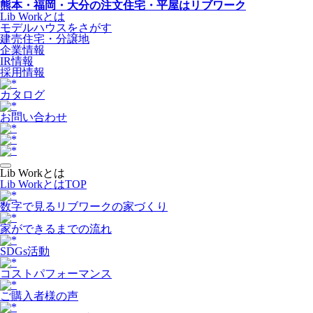
熊本・福岡・大分の注文住宅・平屋はリブワーク
Lib Workとは
モデルハウスをさがす
建売住宅・分譲地
企業情報
IR情報
採用情報
カタログ
お問い合わせ
Lib Workとは
Lib WorkとはTOP
数字で⾒るリブワークの家づくり
家ができるまでの流れ
SDGs活動
コストパフォーマンス
ご購入者様の声