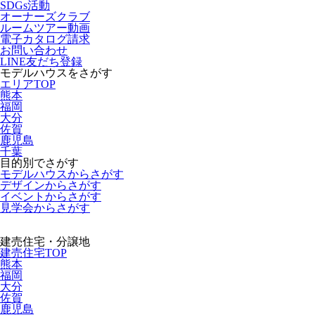
SDGs活動
オーナーズクラブ
ルームツアー動画
電子カタログ請求
お問い合わせ
LINE友だち登録
モデルハウスをさがす
エリアTOP
熊本
福岡
大分
佐賀
鹿児島
千葉
目的別でさがす
モデルハウスからさがす
デザインからさがす
イベントからさがす
見学会からさがす
建売住宅・分譲地
建売住宅TOP
熊本
福岡
大分
佐賀
鹿児島