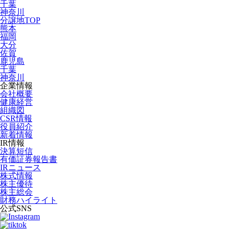
千葉
神奈川
分譲地TOP
熊本
福岡
大分
佐賀
鹿児島
千葉
神奈川
企業情報
会社概要
健康経営
組織図
CSR情報
役員紹介
新着情報
IR情報
決算短信
有価証券報告書
IRニュース
株式情報
株主優待
株主総会
財務ハイライト
公式SNS