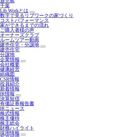
鹿児島
千葉
Lib Workとは
数字で見るリブワークの家づくり
コストパフォーマンス
家ができるまでの流れ
ご購入者様の声
オーナーズクラブ
ルームツアー動画
建売住宅・分譲地
建売住宅
分譲地
企業情報
会社概要
健康経営
組織図
CSR情報
役員紹介
新着情報
IR情報
決算短信
有価証券報告書
IRニュース
株式情報
株主優待
株主総会
財務ハイライト
採用情報