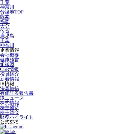
千葉
神奈川
分譲地TOP
熊本
福岡
大分
佐賀
鹿児島
千葉
神奈川
企業情報
会社概要
健康経営
組織図
CSR情報
役員紹介
新着情報
IR情報
決算短信
有価証券報告書
IRニュース
株式情報
株主優待
株主総会
財務ハイライト
公式SNS