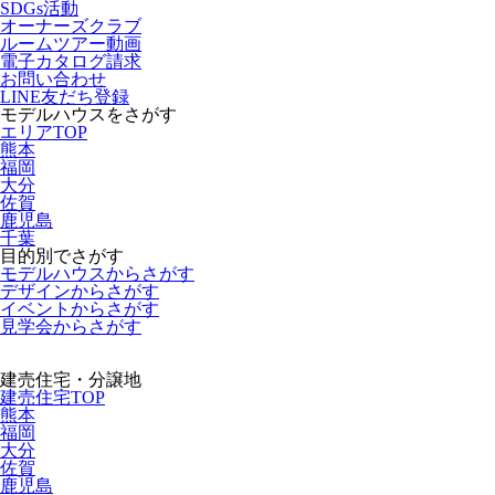
SDGs活動
オーナーズクラブ
ルームツアー動画
電子カタログ請求
お問い合わせ
LINE友だち登録
モデルハウスをさがす
エリアTOP
熊本
福岡
大分
佐賀
鹿児島
千葉
目的別でさがす
モデルハウスからさがす
デザインからさがす
イベントからさがす
見学会からさがす
建売住宅・分譲地
建売住宅TOP
熊本
福岡
大分
佐賀
鹿児島