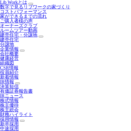
Lib Workとは
数字で見るリブワークの家づくり
コストパフォーマンス
家ができるまでの流れ
ご購入者様の声
オーナーズクラブ
ルームツアー動画
建売住宅・分譲地
建売住宅
分譲地
企業情報
会社概要
健康経営
組織図
CSR情報
役員紹介
新着情報
IR情報
決算短信
有価証券報告書
IRニュース
株式情報
株主優待
株主総会
財務ハイライト
採用情報
新卒採用
中途採用