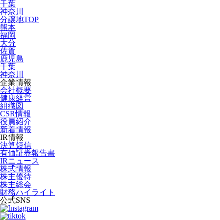
千葉
神奈川
分譲地TOP
熊本
福岡
大分
佐賀
鹿児島
千葉
神奈川
企業情報
会社概要
健康経営
組織図
CSR情報
役員紹介
新着情報
IR情報
決算短信
有価証券報告書
IRニュース
株式情報
株主優待
株主総会
財務ハイライト
公式SNS