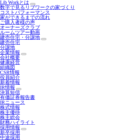
Lib Workとは
数字で見るリブワークの家づくり
コストパフォーマンス
家ができるまでの流れ
ご購入者様の声
オーナーズクラブ
ルームツアー動画
建売住宅・分譲地
建売住宅
分譲地
企業情報
会社概要
健康経営
組織図
CSR情報
役員紹介
新着情報
IR情報
決算短信
有価証券報告書
IRニュース
株式情報
株主優待
株主総会
財務ハイライト
採用情報
新卒採用
中途採用