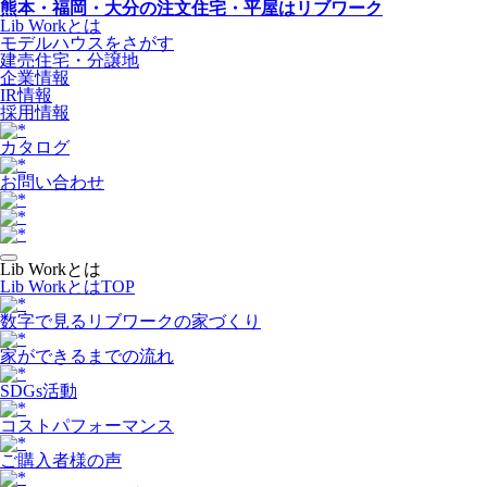
熊本・福岡・大分の注文住宅・平屋はリブワーク
Lib Workとは
モデルハウスをさがす
建売住宅・分譲地
企業情報
IR情報
採用情報
カタログ
お問い合わせ
Lib Workとは
Lib WorkとはTOP
数字で⾒るリブワークの家づくり
家ができるまでの流れ
SDGs活動
コストパフォーマンス
ご購入者様の声