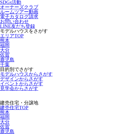
SDGs活動
オーナーズクラブ
ルームツアー動画
電子カタログ請求
お問い合わせ
LINE友だち登録
モデルハウスをさがす
エリアTOP
熊本
福岡
大分
佐賀
鹿児島
千葉
目的別でさがす
モデルハウスからさがす
デザインからさがす
イベントからさがす
見学会からさがす
建売住宅・分譲地
建売住宅TOP
熊本
福岡
大分
佐賀
鹿児島