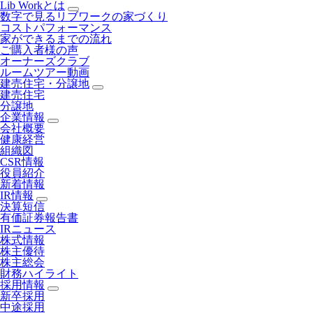
Lib Workとは
数字で見るリブワークの家づくり
コストパフォーマンス
家ができるまでの流れ
ご購入者様の声
オーナーズクラブ
ルームツアー動画
建売住宅・分譲地
建売住宅
分譲地
企業情報
会社概要
健康経営
組織図
CSR情報
役員紹介
新着情報
IR情報
決算短信
有価証券報告書
IRニュース
株式情報
株主優待
株主総会
財務ハイライト
採用情報
新卒採用
中途採用