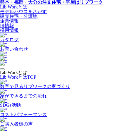
熊本・福岡・大分の注文住宅・平屋はリブワーク
Lib Workとは
モデルハウスをさがす
建売住宅・分譲地
企業情報
IR情報
採用情報
カタログ
お問い合わせ
Lib Workとは
Lib WorkとはTOP
数字で⾒るリブワークの家づくり
家ができるまでの流れ
SDGs活動
コストパフォーマンス
ご購入者様の声