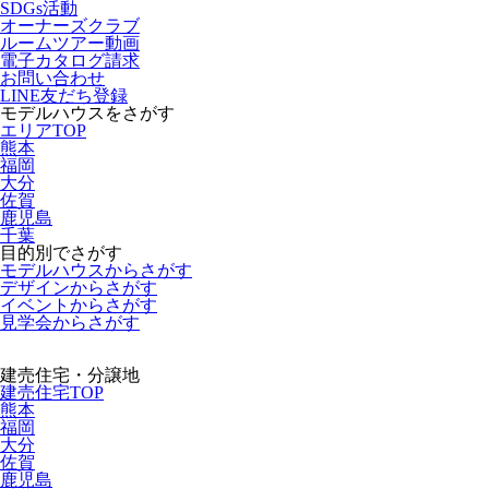
SDGs活動
オーナーズクラブ
ルームツアー動画
電子カタログ請求
お問い合わせ
LINE友だち登録
モデルハウスをさがす
エリアTOP
熊本
福岡
大分
佐賀
鹿児島
千葉
目的別でさがす
モデルハウスからさがす
デザインからさがす
イベントからさがす
見学会からさがす
建売住宅・分譲地
建売住宅TOP
熊本
福岡
大分
佐賀
鹿児島