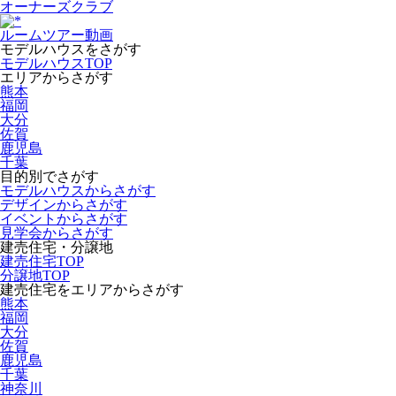
オーナーズクラブ
ルームツアー動画
モデルハウスをさがす
モデルハウスTOP
エリアからさがす
熊本
福岡
大分
佐賀
鹿児島
千葉
目的別でさがす
モデルハウスからさがす
デザインからさがす
イベントからさがす
見学会からさがす
建売住宅・分譲地
建売住宅TOP
分譲地TOP
建売住宅をエリアからさがす
熊本
福岡
大分
佐賀
鹿児島
千葉
神奈川