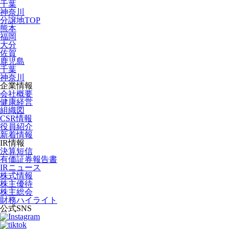
千葉
神奈川
分譲地TOP
熊本
福岡
大分
佐賀
鹿児島
千葉
神奈川
企業情報
会社概要
健康経営
組織図
CSR情報
役員紹介
新着情報
IR情報
決算短信
有価証券報告書
IRニュース
株式情報
株主優待
株主総会
財務ハイライト
公式SNS