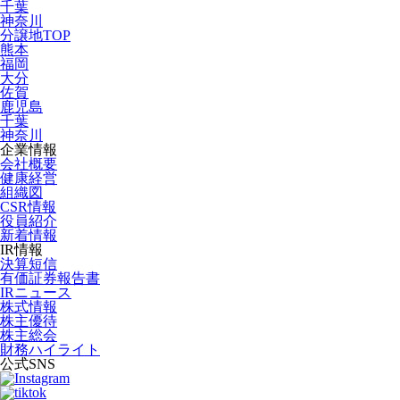
千葉
神奈川
分譲地TOP
熊本
福岡
大分
佐賀
鹿児島
千葉
神奈川
企業情報
会社概要
健康経営
組織図
CSR情報
役員紹介
新着情報
IR情報
決算短信
有価証券報告書
IRニュース
株式情報
株主優待
株主総会
財務ハイライト
公式SNS