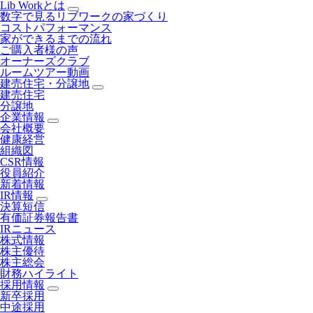
Lib Workとは
数字で見るリブワークの家づくり
コストパフォーマンス
家ができるまでの流れ
ご購入者様の声
オーナーズクラブ
ルームツアー動画
建売住宅・分譲地
建売住宅
分譲地
企業情報
会社概要
健康経営
組織図
CSR情報
役員紹介
新着情報
IR情報
決算短信
有価証券報告書
IRニュース
株式情報
株主優待
株主総会
財務ハイライト
採用情報
新卒採用
中途採用