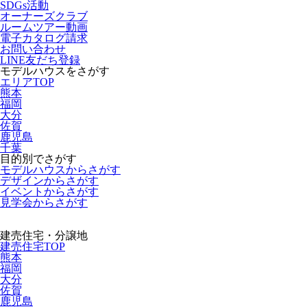
SDGs活動
オーナーズクラブ
ルームツアー動画
電子カタログ請求
お問い合わせ
LINE友だち登録
モデルハウスをさがす
エリアTOP
熊本
福岡
大分
佐賀
鹿児島
千葉
目的別でさがす
モデルハウスからさがす
デザインからさがす
イベントからさがす
見学会からさがす
建売住宅・分譲地
建売住宅TOP
熊本
福岡
大分
佐賀
鹿児島