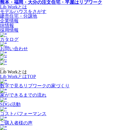
熊本・福岡・大分の注文住宅・平屋はリブワーク
Lib Workとは
モデルハウスをさがす
建売住宅・分譲地
企業情報
IR情報
採用情報
カタログ
お問い合わせ
Lib Workとは
Lib WorkとはTOP
数字で⾒るリブワークの家づくり
家ができるまでの流れ
SDGs活動
コストパフォーマンス
ご購入者様の声