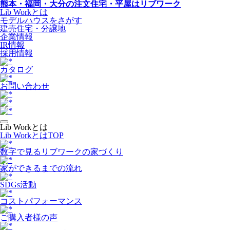
熊本・福岡・大分の注文住宅・平屋はリブワーク
Lib Workとは
モデルハウスをさがす
建売住宅・分譲地
企業情報
IR情報
採用情報
カタログ
お問い合わせ
Lib Workとは
Lib WorkとはTOP
数字で⾒るリブワークの家づくり
家ができるまでの流れ
SDGs活動
コストパフォーマンス
ご購入者様の声