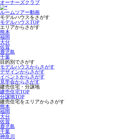
オーナーズクラブ
ルームツアー動画
モデルハウスをさがす
モデルハウスTOP
エリアからさがす
熊本
福岡
大分
佐賀
鹿児島
千葉
目的別でさがす
モデルハウスからさがす
デザインからさがす
イベントからさがす
見学会からさがす
建売住宅・分譲地
建売住宅TOP
分譲地TOP
建売住宅をエリアからさがす
熊本
福岡
大分
佐賀
鹿児島
千葉
神奈川