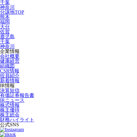
千葉
神奈川
分譲地TOP
熊本
福岡
大分
佐賀
鹿児島
千葉
神奈川
企業情報
会社概要
健康経営
組織図
CSR情報
役員紹介
新着情報
IR情報
決算短信
有価証券報告書
IRニュース
株式情報
株主優待
株主総会
財務ハイライト
公式SNS