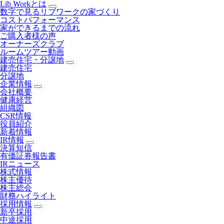
Lib Workとは
数字で見るリブワークの家づくり
コストパフォーマンス
家ができるまでの流れ
ご購入者様の声
オーナーズクラブ
ルームツアー動画
建売住宅・分譲地
建売住宅
分譲地
企業情報
会社概要
健康経営
組織図
CSR情報
役員紹介
新着情報
IR情報
決算短信
有価証券報告書
IRニュース
株式情報
株主優待
株主総会
財務ハイライト
採用情報
新卒採用
中途採用