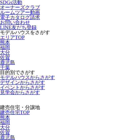
SDGs活動
オーナーズクラブ
ルームツアー動画
電子カタログ請求
お問い合わせ
LINE友だち登録
モデルハウスをさがす
エリアTOP
熊本
福岡
大分
佐賀
鹿児島
千葉
目的別でさがす
モデルハウスからさがす
デザインからさがす
イベントからさがす
見学会からさがす
建売住宅・分譲地
建売住宅TOP
熊本
福岡
大分
佐賀
鹿児島