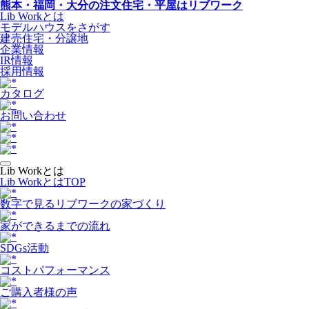
熊本・福岡・大分の注文住宅・平屋はリブワーク
Lib Workとは
モデルハウスをさがす
建売住宅・分譲地
企業情報
IR情報
採用情報
カタログ
お問い合わせ
Lib Workとは
Lib WorkとはTOP
数字で⾒るリブワークの家づくり
家ができるまでの流れ
SDGs活動
コストパフォーマンス
ご購入者様の声