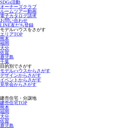
SDGs活動
オーナーズクラブ
ルームツアー動画
電子カタログ請求
お問い合わせ
LINE友だち登録
モデルハウスをさがす
エリアTOP
熊本
福岡
大分
佐賀
鹿児島
千葉
目的別でさがす
モデルハウスからさがす
デザインからさがす
イベントからさがす
見学会からさがす
建売住宅・分譲地
建売住宅TOP
熊本
福岡
大分
佐賀
鹿児島