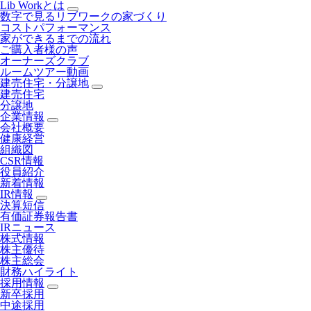
Lib Workとは
数字で見るリブワークの家づくり
コストパフォーマンス
家ができるまでの流れ
ご購入者様の声
オーナーズクラブ
ルームツアー動画
建売住宅・分譲地
建売住宅
分譲地
企業情報
会社概要
健康経営
組織図
CSR情報
役員紹介
新着情報
IR情報
決算短信
有価証券報告書
IRニュース
株式情報
株主優待
株主総会
財務ハイライト
採用情報
新卒採用
中途採用