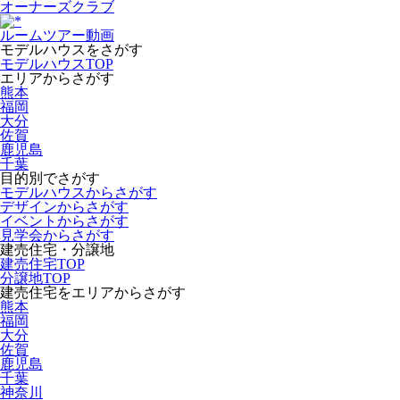
オーナーズクラブ
ルームツアー動画
モデルハウスをさがす
モデルハウスTOP
エリアからさがす
熊本
福岡
大分
佐賀
鹿児島
千葉
目的別でさがす
モデルハウスからさがす
デザインからさがす
イベントからさがす
見学会からさがす
建売住宅・分譲地
建売住宅TOP
分譲地TOP
建売住宅をエリアからさがす
熊本
福岡
大分
佐賀
鹿児島
千葉
神奈川