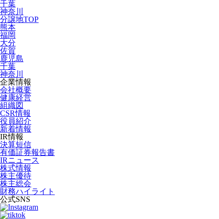
千葉
神奈川
分譲地TOP
熊本
福岡
大分
佐賀
鹿児島
千葉
神奈川
企業情報
会社概要
健康経営
組織図
CSR情報
役員紹介
新着情報
IR情報
決算短信
有価証券報告書
IRニュース
株式情報
株主優待
株主総会
財務ハイライト
公式SNS