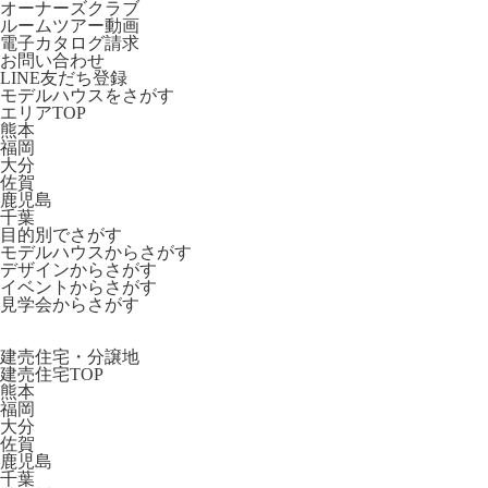
オーナーズクラブ
ルームツアー動画
電子カタログ請求
お問い合わせ
LINE友だち登録
モデルハウスをさがす
エリアTOP
熊本
福岡
大分
佐賀
鹿児島
千葉
目的別でさがす
モデルハウスからさがす
デザインからさがす
イベントからさがす
見学会からさがす
建売住宅・分譲地
建売住宅TOP
熊本
福岡
大分
佐賀
鹿児島
千葉