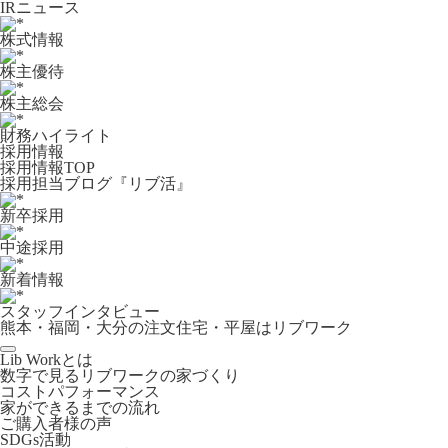
IRニュース
株式情報
株主優待
株主総会
財務ハイライト
採用情報
採用情報TOP
採用担当ブログ『リブ活』
新卒採用
中途採用
新着情報
スタッフインタビュー
熊本・福岡・大分の注文住宅・平屋はリブワーク
Lib Workとは
数字で見るリブワークの家づくり
コストパフォーマンス
家ができるまでの流れ
ご購入者様の声
SDGs活動