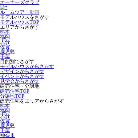
オーナーズクラブ
ルームツアー動画
モデルハウスをさがす
モデルハウスTOP
エリアからさがす
熊本
福岡
大分
佐賀
鹿児島
千葉
目的別でさがす
モデルハウスからさがす
デザインからさがす
イベントからさがす
見学会からさがす
建売住宅・分譲地
建売住宅TOP
分譲地TOP
建売住宅をエリアからさがす
熊本
福岡
大分
佐賀
鹿児島
千葉
神奈川