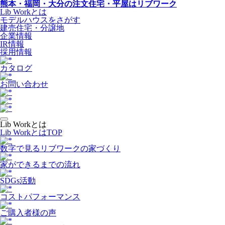
熊本・福岡・大分の注文住宅・平屋はリブワーク
Lib Workとは
モデルハウスをさがす
建売住宅・分譲地
企業情報
IR情報
採用情報
カタログ
お問い合わせ
Lib Workとは
Lib WorkとはTOP
数字で⾒るリブワークの家づくり
家ができるまでの流れ
SDGs活動
コストパフォーマンス
ご購入者様の声