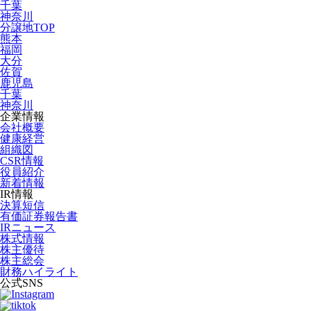
千葉
神奈川
分譲地TOP
熊本
福岡
大分
佐賀
鹿児島
千葉
神奈川
企業情報
会社概要
健康経営
組織図
CSR情報
役員紹介
新着情報
IR情報
決算短信
有価証券報告書
IRニュース
株式情報
株主優待
株主総会
財務ハイライト
公式SNS