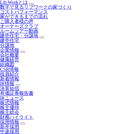
Lib Workとは
数字で見るリブワークの家づくり
コストパフォーマンス
家ができるまでの流れ
ご購入者様の声
オーナーズクラブ
ルームツアー動画
建売住宅・分譲地
建売住宅
分譲地
企業情報
会社概要
健康経営
組織図
CSR情報
役員紹介
新着情報
IR情報
決算短信
有価証券報告書
IRニュース
株式情報
株主優待
株主総会
財務ハイライト
採用情報
新卒採用
中途採用