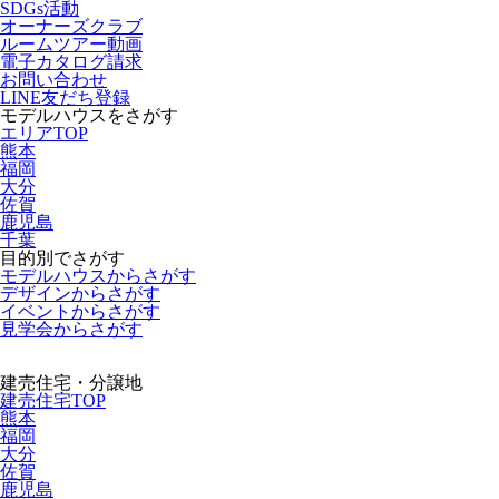
SDGs活動
オーナーズクラブ
ルームツアー動画
電子カタログ請求
お問い合わせ
LINE友だち登録
モデルハウスをさがす
エリアTOP
熊本
福岡
大分
佐賀
鹿児島
千葉
目的別でさがす
モデルハウスからさがす
デザインからさがす
イベントからさがす
見学会からさがす
建売住宅・分譲地
建売住宅TOP
熊本
福岡
大分
佐賀
鹿児島