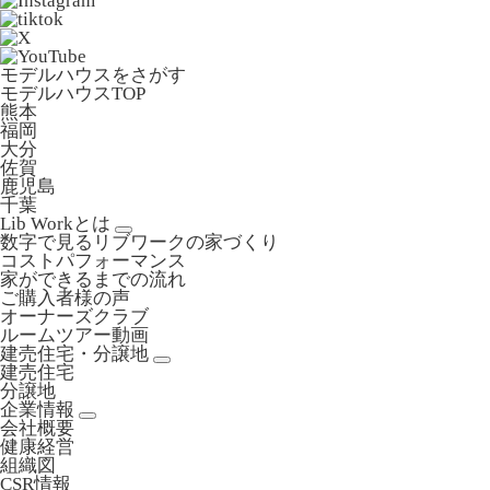
モデルハウスをさがす
モデルハウスTOP
熊本
福岡
大分
佐賀
鹿児島
千葉
Lib Workとは
数字で見るリブワークの家づくり
コストパフォーマンス
家ができるまでの流れ
ご購入者様の声
オーナーズクラブ
ルームツアー動画
建売住宅・分譲地
建売住宅
分譲地
企業情報
会社概要
健康経営
組織図
CSR情報