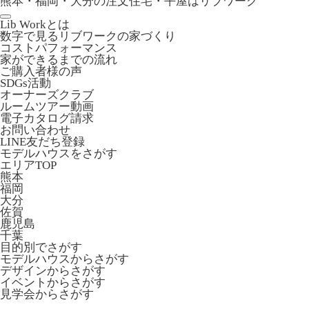
熊本・福岡・大分の注文住宅・平屋はリブワーク
Lib Workとは
数字で見るリブワークの家づくり
コストパフォーマンス
家ができるまでの流れ
ご購入者様の声
SDGs活動
オーナーズクラブ
ルームツアー動画
電子カタログ請求
お問い合わせ
LINE友だち登録
モデルハウスをさがす
エリアTOP
熊本
福岡
大分
佐賀
鹿児島
千葉
目的別でさがす
モデルハウスからさがす
デザインからさがす
イベントからさがす
見学会からさがす