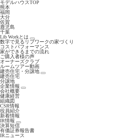
モデルハウスTOP
熊本
福岡
大分
佐賀
鹿児島
千葉
Lib Workとは
数字で見るリブワークの家づくり
コストパフォーマンス
家ができるまでの流れ
ご購入者様の声
オーナーズクラブ
ルームツアー動画
建売住宅・分譲地
建売住宅
分譲地
企業情報
会社概要
健康経営
組織図
CSR情報
役員紹介
新着情報
IR情報
決算短信
有価証券報告書
IRニュース