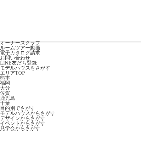
熊本・福岡・大分の注文住宅・平屋はリブワーク
Lib Workとは
数字で見るリブワークの家づくり
コストパフォーマンス
家ができるまでの流れ
ご購入者様の声
SDGs活動
オーナーズクラブ
ルームツアー動画
電子カタログ請求
お問い合わせ
LINE友だち登録
モデルハウスをさがす
エリアTOP
熊本
福岡
大分
佐賀
鹿児島
千葉
目的別でさがす
モデルハウスからさがす
デザインからさがす
イベントからさがす
見学会からさがす