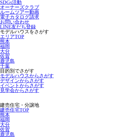
SDGs活動
オーナーズクラブ
ルームツアー動画
電子カタログ請求
お問い合わせ
LINE友だち登録
モデルハウスをさがす
エリアTOP
熊本
福岡
大分
佐賀
鹿児島
千葉
目的別でさがす
モデルハウスからさがす
デザインからさがす
イベントからさがす
見学会からさがす
建売住宅・分譲地
建売住宅TOP
熊本
福岡
大分
佐賀
鹿児島