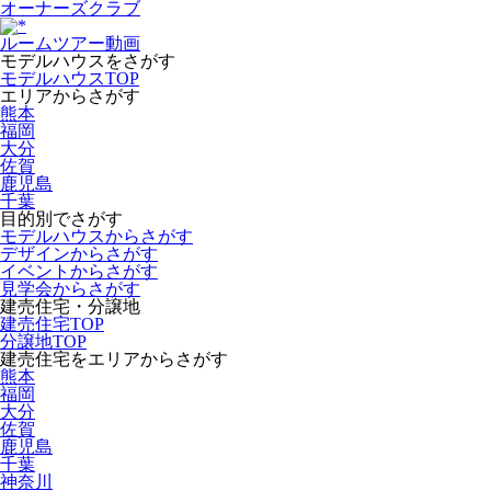
オーナーズクラブ
ルームツアー動画
モデルハウスをさがす
モデルハウスTOP
エリアからさがす
熊本
福岡
大分
佐賀
鹿児島
千葉
目的別でさがす
モデルハウスからさがす
デザインからさがす
イベントからさがす
見学会からさがす
建売住宅・分譲地
建売住宅TOP
分譲地TOP
建売住宅をエリアからさがす
熊本
福岡
大分
佐賀
鹿児島
千葉
神奈川