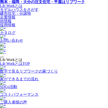
熊本・福岡・大分の注文住宅・平屋はリブワーク
Lib Workとは
モデルハウスをさがす
建売住宅・分譲地
企業情報
IR情報
採用情報
カタログ
お問い合わせ
Lib Workとは
Lib WorkとはTOP
数字で⾒るリブワークの家づくり
家ができるまでの流れ
SDGs活動
コストパフォーマンス
ご購入者様の声