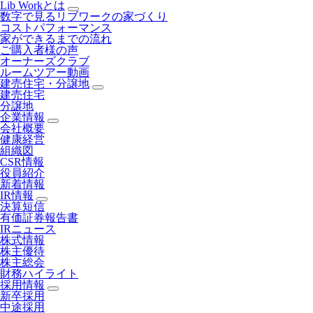
Lib Workとは
数字で見るリブワークの家づくり
コストパフォーマンス
家ができるまでの流れ
ご購入者様の声
オーナーズクラブ
ルームツアー動画
建売住宅・分譲地
建売住宅
分譲地
企業情報
会社概要
健康経営
組織図
CSR情報
役員紹介
新着情報
IR情報
決算短信
有価証券報告書
IRニュース
株式情報
株主優待
株主総会
財務ハイライト
採用情報
新卒採用
中途採用