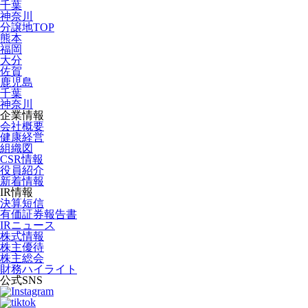
千葉
神奈川
分譲地TOP
熊本
福岡
大分
佐賀
鹿児島
千葉
神奈川
企業情報
会社概要
健康経営
組織図
CSR情報
役員紹介
新着情報
IR情報
決算短信
有価証券報告書
IRニュース
株式情報
株主優待
株主総会
財務ハイライト
公式SNS