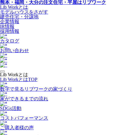
熊本・福岡・大分の注文住宅・平屋はリブワーク
Lib Workとは
モデルハウスをさがす
建売住宅・分譲地
企業情報
IR情報
採用情報
カタログ
お問い合わせ
Lib Workとは
Lib WorkとはTOP
数字で⾒るリブワークの家づくり
家ができるまでの流れ
SDGs活動
コストパフォーマンス
ご購入者様の声