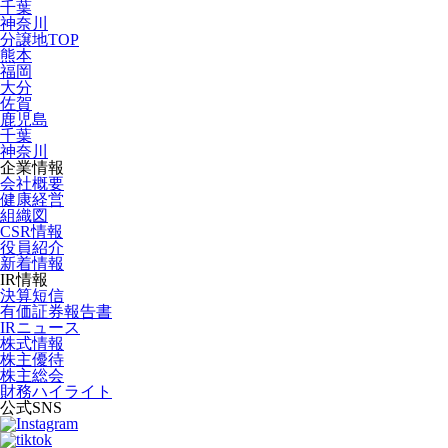
千葉
神奈川
分譲地TOP
熊本
福岡
大分
佐賀
鹿児島
千葉
神奈川
企業情報
会社概要
健康経営
組織図
CSR情報
役員紹介
新着情報
IR情報
決算短信
有価証券報告書
IRニュース
株式情報
株主優待
株主総会
財務ハイライト
公式SNS