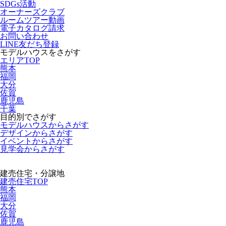
SDGs活動
オーナーズクラブ
ルームツアー動画
電子カタログ請求
お問い合わせ
LINE友だち登録
モデルハウスをさがす
エリアTOP
熊本
福岡
大分
佐賀
鹿児島
千葉
目的別でさがす
モデルハウスからさがす
デザインからさがす
イベントからさがす
見学会からさがす
建売住宅・分譲地
建売住宅TOP
熊本
福岡
大分
佐賀
鹿児島