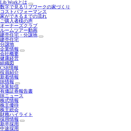
Lib Workとは
数字で見るリブワークの家づくり
コストパフォーマンス
家ができるまでの流れ
ご購入者様の声
オーナーズクラブ
ルームツアー動画
建売住宅・分譲地
建売住宅
分譲地
企業情報
会社概要
健康経営
組織図
CSR情報
役員紹介
新着情報
IR情報
決算短信
有価証券報告書
IRニュース
株式情報
株主優待
株主総会
財務ハイライト
採用情報
新卒採用
中途採用