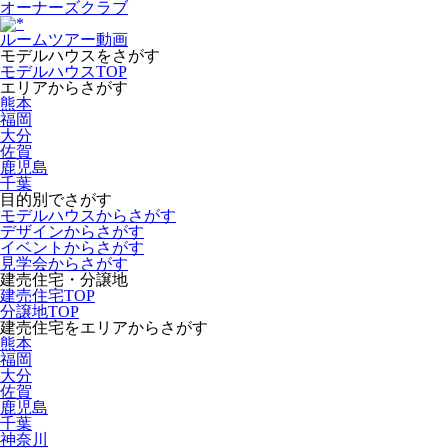
オーナーズクラブ
ルームツアー動画
モデルハウスをさがす
モデルハウスTOP
エリアからさがす
熊本
福岡
大分
佐賀
鹿児島
千葉
目的別でさがす
モデルハウスからさがす
デザインからさがす
イベントからさがす
見学会からさがす
建売住宅・分譲地
建売住宅TOP
分譲地TOP
建売住宅をエリアからさがす
熊本
福岡
大分
佐賀
鹿児島
千葉
神奈川