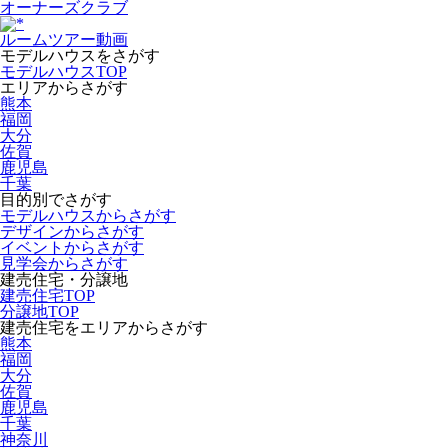
オーナーズクラブ
ルームツアー動画
モデルハウスをさがす
モデルハウスTOP
エリアからさがす
熊本
福岡
大分
佐賀
鹿児島
千葉
目的別でさがす
モデルハウスからさがす
デザインからさがす
イベントからさがす
見学会からさがす
建売住宅・分譲地
建売住宅TOP
分譲地TOP
建売住宅をエリアからさがす
熊本
福岡
大分
佐賀
鹿児島
千葉
神奈川