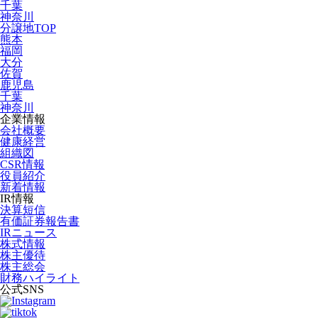
千葉
神奈川
分譲地TOP
熊本
福岡
大分
佐賀
鹿児島
千葉
神奈川
企業情報
会社概要
健康経営
組織図
CSR情報
役員紹介
新着情報
IR情報
決算短信
有価証券報告書
IRニュース
株式情報
株主優待
株主総会
財務ハイライト
公式SNS