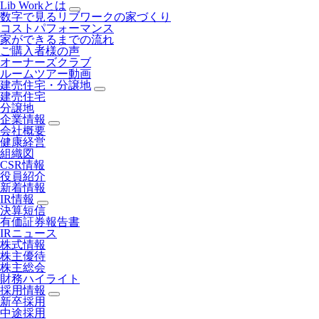
Lib Workとは
数字で見るリブワークの家づくり
コストパフォーマンス
家ができるまでの流れ
ご購入者様の声
オーナーズクラブ
ルームツアー動画
建売住宅・分譲地
建売住宅
分譲地
企業情報
会社概要
健康経営
組織図
CSR情報
役員紹介
新着情報
IR情報
決算短信
有価証券報告書
IRニュース
株式情報
株主優待
株主総会
財務ハイライト
採用情報
新卒採用
中途採用