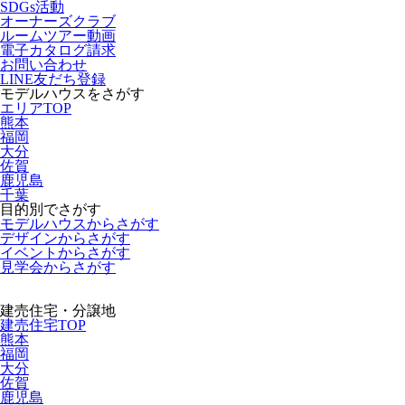
SDGs活動
オーナーズクラブ
ルームツアー動画
電子カタログ請求
お問い合わせ
LINE友だち登録
モデルハウスをさがす
エリアTOP
熊本
福岡
大分
佐賀
鹿児島
千葉
目的別でさがす
モデルハウスからさがす
デザインからさがす
イベントからさがす
見学会からさがす
建売住宅・分譲地
建売住宅TOP
熊本
福岡
大分
佐賀
鹿児島