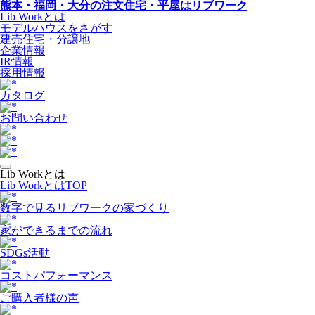
熊本・福岡・大分の注文住宅・平屋はリブワーク
Lib Workとは
モデルハウスをさがす
建売住宅・分譲地
企業情報
IR情報
採用情報
カタログ
お問い合わせ
Lib Workとは
Lib WorkとはTOP
数字で⾒るリブワークの家づくり
家ができるまでの流れ
SDGs活動
コストパフォーマンス
ご購入者様の声