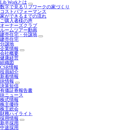
Lib Workとは
数字で見るリブワークの家づくり
コストパフォーマンス
家ができるまでの流れ
ご購入者様の声
オーナーズクラブ
ルームツアー動画
建売住宅・分譲地
建売住宅
分譲地
企業情報
会社概要
健康経営
組織図
CSR情報
役員紹介
新着情報
IR情報
決算短信
有価証券報告書
IRニュース
株式情報
株主優待
株主総会
財務ハイライト
採用情報
新卒採用
中途採用