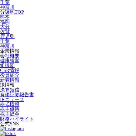
千葉
神奈川
分譲地TOP
熊本
福岡
大分
佐賀
鹿児島
千葉
神奈川
企業情報
会社概要
健康経営
組織図
CSR情報
役員紹介
新着情報
IR情報
決算短信
有価証券報告書
IRニュース
株式情報
株主優待
株主総会
財務ハイライト
公式SNS