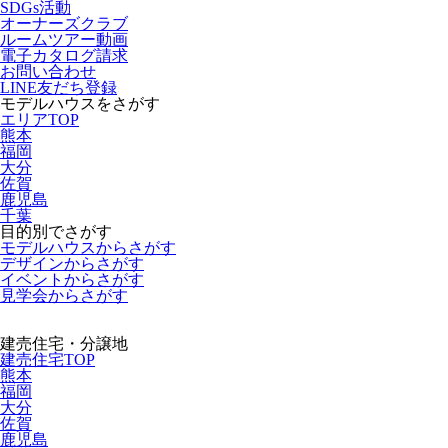
SDGs活動
オーナーズクラブ
ルームツアー動画
電子カタログ請求
お問い合わせ
LINE友だち登録
モデルハウスをさがす
エリアTOP
熊本
福岡
大分
佐賀
鹿児島
千葉
目的別でさがす
モデルハウスからさがす
デザインからさがす
イベントからさがす
見学会からさがす
建売住宅・分譲地
建売住宅TOP
熊本
福岡
大分
佐賀
鹿児島