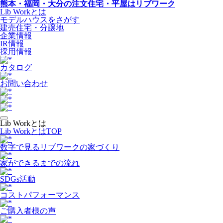
熊本・福岡・大分の注文住宅・平屋はリブワーク
Lib Workとは
モデルハウスをさがす
建売住宅・分譲地
企業情報
IR情報
採用情報
カタログ
お問い合わせ
Lib Workとは
Lib WorkとはTOP
数字で⾒るリブワークの家づくり
家ができるまでの流れ
SDGs活動
コストパフォーマンス
ご購入者様の声