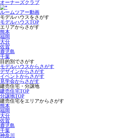
オーナーズクラブ
ルームツアー動画
モデルハウスをさがす
モデルハウスTOP
エリアからさがす
熊本
福岡
大分
佐賀
鹿児島
千葉
目的別でさがす
モデルハウスからさがす
デザインからさがす
イベントからさがす
見学会からさがす
建売住宅・分譲地
建売住宅TOP
分譲地TOP
建売住宅をエリアからさがす
熊本
福岡
大分
佐賀
鹿児島
千葉
神奈川