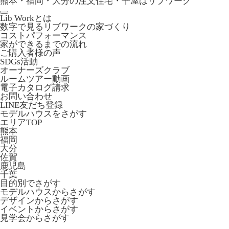
熊本・福岡・大分の注文住宅・平屋はリブワーク
Lib Workとは
数字で見るリブワークの家づくり
コストパフォーマンス
家ができるまでの流れ
ご購入者様の声
SDGs活動
オーナーズクラブ
ルームツアー動画
電子カタログ請求
お問い合わせ
LINE友だち登録
モデルハウスをさがす
エリアTOP
熊本
福岡
大分
佐賀
鹿児島
千葉
目的別でさがす
モデルハウスからさがす
デザインからさがす
イベントからさがす
見学会からさがす