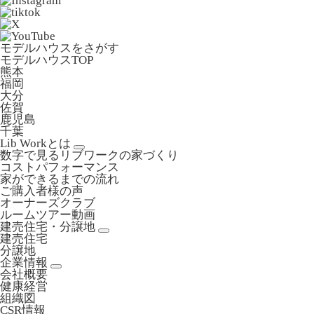
モデルハウスをさがす
モデルハウスTOP
熊本
福岡
大分
佐賀
鹿児島
千葉
Lib Workとは
数字で見るリブワークの家づくり
コストパフォーマンス
家ができるまでの流れ
ご購入者様の声
オーナーズクラブ
ルームツアー動画
建売住宅・分譲地
建売住宅
分譲地
企業情報
会社概要
健康経営
組織図
CSR情報