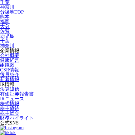
千葉
神奈川
分譲地TOP
熊本
福岡
大分
佐賀
鹿児島
千葉
神奈川
企業情報
会社概要
健康経営
組織図
CSR情報
役員紹介
新着情報
IR情報
決算短信
有価証券報告書
IRニュース
株式情報
株主優待
株主総会
財務ハイライト
公式SNS