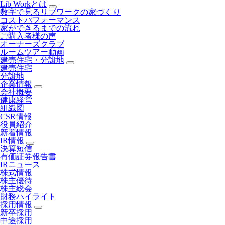
Lib Workとは
数字で見るリブワークの家づくり
コストパフォーマンス
家ができるまでの流れ
ご購入者様の声
オーナーズクラブ
ルームツアー動画
建売住宅・分譲地
建売住宅
分譲地
企業情報
会社概要
健康経営
組織図
CSR情報
役員紹介
新着情報
IR情報
決算短信
有価証券報告書
IRニュース
株式情報
株主優待
株主総会
財務ハイライト
採用情報
新卒採用
中途採用