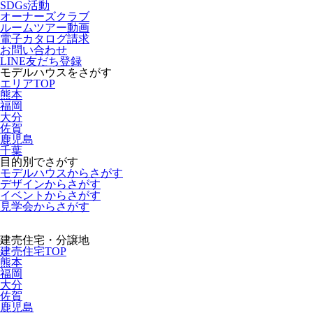
SDGs活動
オーナーズクラブ
ルームツアー動画
電子カタログ請求
お問い合わせ
LINE友だち登録
モデルハウスをさがす
エリアTOP
熊本
福岡
大分
佐賀
鹿児島
千葉
目的別でさがす
モデルハウスからさがす
デザインからさがす
イベントからさがす
見学会からさがす
建売住宅・分譲地
建売住宅TOP
熊本
福岡
大分
佐賀
鹿児島