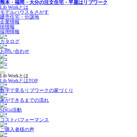
熊本・福岡・大分の注文住宅・平屋はリブワーク
Lib Workとは
モデルハウスをさがす
建売住宅・分譲地
企業情報
IR情報
採用情報
カタログ
お問い合わせ
Lib Workとは
Lib WorkとはTOP
数字で⾒るリブワークの家づくり
家ができるまでの流れ
SDGs活動
コストパフォーマンス
ご購入者様の声