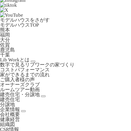
モデルハウスをさがす
モデルハウスTOP
熊本
福岡
大分
佐賀
鹿児島
千葉
Lib Workとは
数字で見るリブワークの家づくり
コストパフォーマンス
家ができるまでの流れ
ご購入者様の声
オーナーズクラブ
ルームツアー動画
建売住宅・分譲地
建売住宅
分譲地
企業情報
会社概要
健康経営
組織図
CSR情報