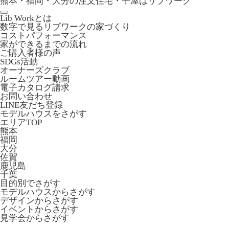
熊本・福岡・大分の注文住宅・平屋はリブワーク
Lib Workとは
数字で見るリブワークの家づくり
コストパフォーマンス
家ができるまでの流れ
ご購入者様の声
SDGs活動
オーナーズクラブ
ルームツアー動画
電子カタログ請求
お問い合わせ
LINE友だち登録
モデルハウスをさがす
エリアTOP
熊本
福岡
大分
佐賀
鹿児島
千葉
目的別でさがす
モデルハウスからさがす
デザインからさがす
イベントからさがす
見学会からさがす