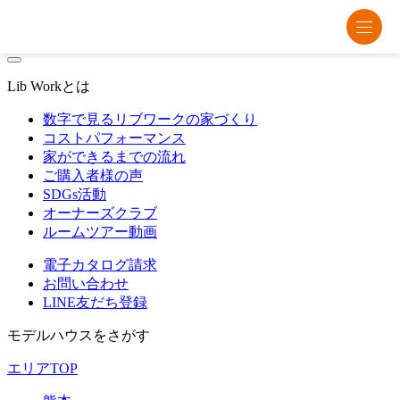
熊本・福岡・大分の注文住宅・平屋はリブワーク
Lib Workとは
数字で見るリブワークの家づくり
コストパフォーマンス
家ができるまでの流れ
ご購入者様の声
SDGs活動
オーナーズクラブ
ルームツアー動画
電子カタログ請求
お問い合わせ
LINE友だち登録
モデルハウスをさがす
エリアTOP