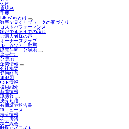
佐賀
鹿児島
千葉
Lib Workとは
数字で見るリブワークの家づくり
コストパフォーマンス
家ができるまでの流れ
ご購入者様の声
オーナーズクラブ
ルームツアー動画
建売住宅・分譲地
建売住宅
分譲地
企業情報
会社概要
健康経営
組織図
CSR情報
役員紹介
新着情報
IR情報
決算短信
有価証券報告書
IRニュース
株式情報
株主優待
株主総会
財務ハイライト