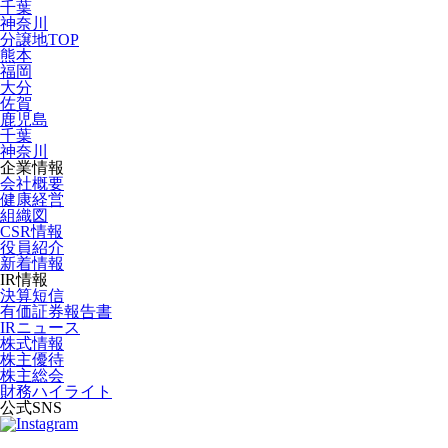
千葉
神奈川
分譲地TOP
熊本
福岡
大分
佐賀
鹿児島
千葉
神奈川
企業情報
会社概要
健康経営
組織図
CSR情報
役員紹介
新着情報
IR情報
決算短信
有価証券報告書
IRニュース
株式情報
株主優待
株主総会
財務ハイライト
公式SNS