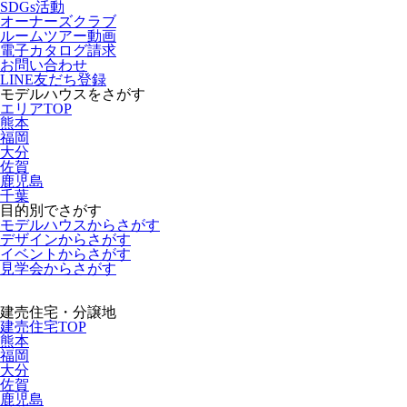
SDGs活動
オーナーズクラブ
ルームツアー動画
電子カタログ請求
お問い合わせ
LINE友だち登録
モデルハウスをさがす
エリアTOP
熊本
福岡
大分
佐賀
鹿児島
千葉
目的別でさがす
モデルハウスからさがす
デザインからさがす
イベントからさがす
見学会からさがす
建売住宅・分譲地
建売住宅TOP
熊本
福岡
大分
佐賀
鹿児島