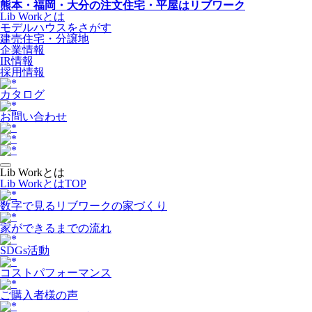
熊本・福岡・大分の注文住宅・平屋はリブワーク
Lib Workとは
モデルハウスをさがす
建売住宅・分譲地
企業情報
IR情報
採用情報
カタログ
お問い合わせ
Lib Workとは
Lib WorkとはTOP
数字で⾒るリブワークの家づくり
家ができるまでの流れ
SDGs活動
コストパフォーマンス
ご購入者様の声