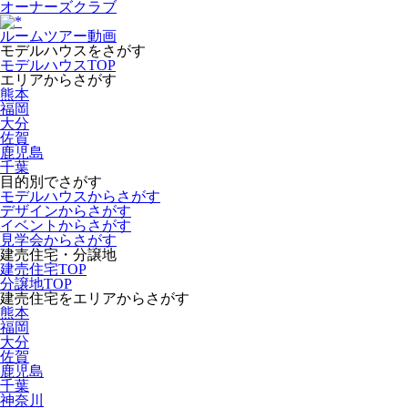
オーナーズクラブ
ルームツアー動画
モデルハウスをさがす
モデルハウスTOP
エリアからさがす
熊本
福岡
大分
佐賀
鹿児島
千葉
目的別でさがす
モデルハウスからさがす
デザインからさがす
イベントからさがす
見学会からさがす
建売住宅・分譲地
建売住宅TOP
分譲地TOP
建売住宅をエリアからさがす
熊本
福岡
大分
佐賀
鹿児島
千葉
神奈川