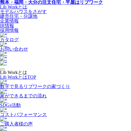
熊本・福岡・大分の注文住宅・平屋はリブワーク
Lib Workとは
モデルハウスをさがす
建売住宅・分譲地
企業情報
IR情報
採用情報
カタログ
お問い合わせ
Lib Workとは
Lib WorkとはTOP
数字で⾒るリブワークの家づくり
家ができるまでの流れ
SDGs活動
コストパフォーマンス
ご購入者様の声