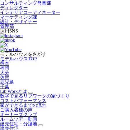
コンサルティング営業部
ディレクター
インテリアコーディネーター
マーケティング課
設計・デザイナー
管理部
採用SNS
モデルハウスをさがす
モデルハウスTOP
熊本
福岡
大分
佐賀
鹿児島
千葉
Lib Workとは
数字で見るリブワークの家づくり
コストパフォーマンス
家ができるまでの流れ
ご購入者様の声
オーナーズクラブ
ルームツアー動画
建売住宅・分譲地
建売住宅