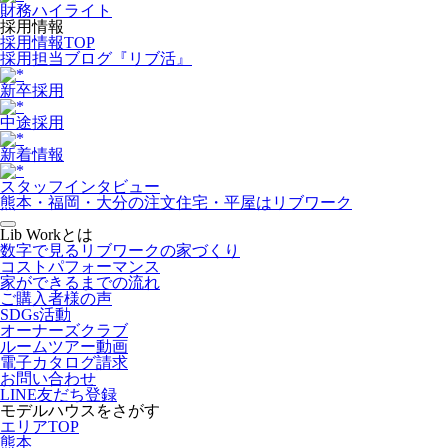
財務ハイライト
採用情報
採用情報TOP
採用担当ブログ『リブ活』
新卒採用
中途採用
新着情報
スタッフインタビュー
熊本・福岡・大分の注文住宅・平屋はリブワーク
Lib Workとは
数字で見るリブワークの家づくり
コストパフォーマンス
家ができるまでの流れ
ご購入者様の声
SDGs活動
オーナーズクラブ
ルームツアー動画
電子カタログ請求
お問い合わせ
LINE友だち登録
モデルハウスをさがす
エリアTOP
熊本