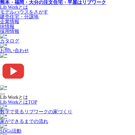
熊本・福岡・大分の注文住宅・平屋はリブワーク
Lib Workとは
モデルハウスをさがす
建売住宅・分譲地
企業情報
IR情報
採用情報
カタログ
お問い合わせ
Lib Workとは
Lib WorkとはTOP
数字で⾒るリブワークの家づくり
家ができるまでの流れ
SDGs活動