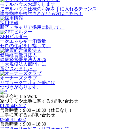
モデルハウスお譲りします
モデルハウス仕様のお家を手に入れるチャンス！
建売物件を検討されている方はこちら！
採用情報
新卒・キャリア採用に関して。
ZEHビルダー
一次エネルギー消費量
ゼロの住宅を目指して。
健康経営優良法人
健康経営優良法人2026
「大規模法人部門」に
選定されました。
オーナーズクラブ
リブワークで叶えた夢には
つづきがあります。
株式会社 Lib Work
家づくりや土地に関するお問い合わせ
0120-443-557
営業時間：9:00～18:30（休日なし）
工事に関するお問い合わせ
0968-41-5062
営業時間：9:00～18:30
アフターサービス・リフォームに