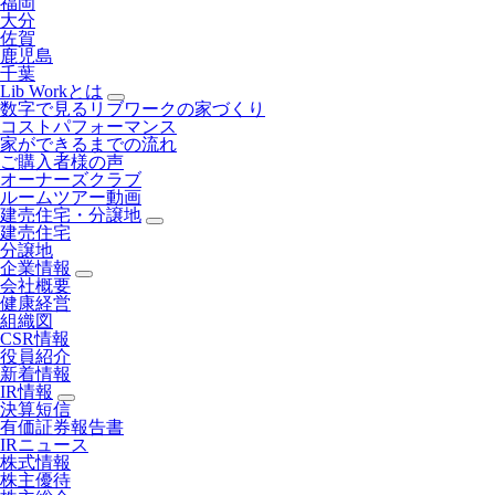
福岡
大分
佐賀
鹿児島
千葉
Lib Workとは
数字で見るリブワークの家づくり
コストパフォーマンス
家ができるまでの流れ
ご購入者様の声
オーナーズクラブ
ルームツアー動画
建売住宅・分譲地
建売住宅
分譲地
企業情報
会社概要
健康経営
組織図
CSR情報
役員紹介
新着情報
IR情報
決算短信
有価証券報告書
IRニュース
株式情報
株主優待