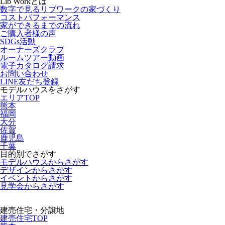
Lib Workとは
数字で見るリブワークの家づくり
コストパフォーマンス
家ができるまでの流れ
ご購入者様の声
SDGs活動
オーナーズクラブ
ルームツアー動画
電子カタログ請求
お問い合わせ
LINE友だち登録
モデルハウスをさがす
エリアTOP
熊本
福岡
大分
佐賀
鹿児島
千葉
目的別でさがす
モデルハウスからさがす
デザインからさがす
イベントからさがす
見学会からさがす
建売住宅・分譲地
建売住宅TOP