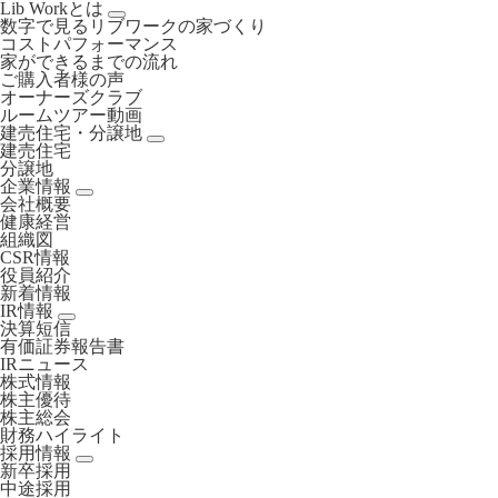
Lib Workとは
数字で見るリブワークの家づくり
コストパフォーマンス
家ができるまでの流れ
ご購入者様の声
オーナーズクラブ
ルームツアー動画
建売住宅・分譲地
建売住宅
分譲地
企業情報
会社概要
健康経営
組織図
CSR情報
役員紹介
新着情報
IR情報
決算短信
有価証券報告書
IRニュース
株式情報
株主優待
株主総会
財務ハイライト
採用情報
新卒採用
中途採用