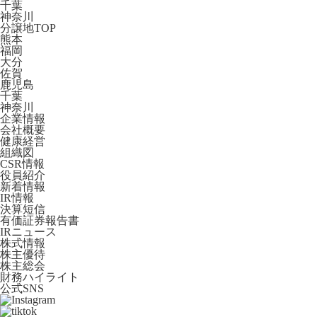
千葉
神奈川
分譲地TOP
熊本
福岡
大分
佐賀
鹿児島
千葉
神奈川
企業情報
会社概要
健康経営
組織図
CSR情報
役員紹介
新着情報
IR情報
決算短信
有価証券報告書
IRニュース
株式情報
株主優待
株主総会
財務ハイライト
公式SNS