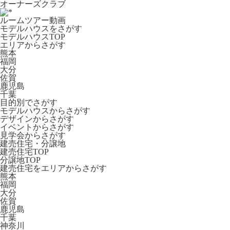
オーナーズクラブ
ルームツアー動画
モデルハウスをさがす
モデルハウスTOP
エリアからさがす
熊本
福岡
大分
佐賀
鹿児島
千葉
目的別でさがす
モデルハウスからさがす
デザインからさがす
イベントからさがす
見学会からさがす
建売住宅・分譲地
建売住宅TOP
分譲地TOP
建売住宅をエリアからさがす
熊本
福岡
大分
佐賀
鹿児島
千葉
神奈川