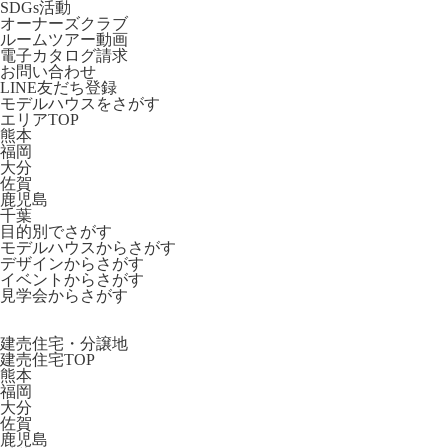
SDGs活動
オーナーズクラブ
ルームツアー動画
電子カタログ請求
お問い合わせ
LINE友だち登録
モデルハウスをさがす
エリアTOP
熊本
福岡
大分
佐賀
鹿児島
千葉
目的別でさがす
モデルハウスからさがす
デザインからさがす
イベントからさがす
見学会からさがす
建売住宅・分譲地
建売住宅TOP
熊本
福岡
大分
佐賀
鹿児島