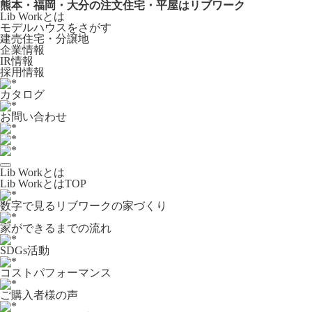
熊本・福岡・大分の注文住宅・平屋はリブワーク
Lib Workとは
モデルハウスをさがす
建売住宅・分譲地
企業情報
IR情報
採用情報
カタログ
お問い合わせ
Lib Workとは
Lib WorkとはTOP
数字で⾒るリブワークの家づくり
家ができるまでの流れ
SDGs活動
コストパフォーマンス
ご購入者様の声